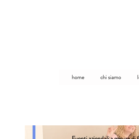
home
chi siamo
Eventi aziendali a misura di f